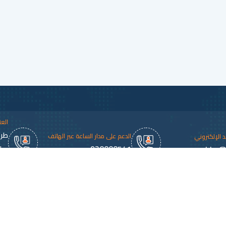
العن
طري
الدعم على مدار الساعة عبر الهاتف
يد الإلكتروني
920000541
marhba@k
بجا
الح
روابط هامة
الخدمات الا