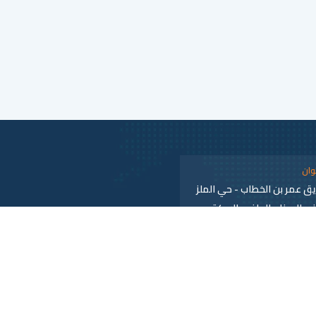
وان
ق عمر بن الخطاب - حي الملز
نب الميناء الجاف والسكة
ديدة - الرياض
لكترونية