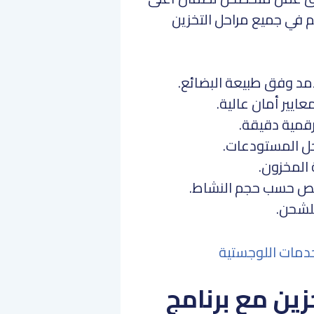
م في جميع مراحل التخزين
مد وفق طبيعة البضائع.
يير أمان عالية.
رقمية دقيقة.
اخل المستودعات.
 المخزون.
صيص حسب حجم النشاط.
للشحن.
دمات اللوجستية
زين مع برنامج