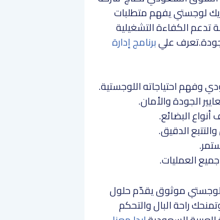
يك لوجستي يفهم متطلبات
قة تدعم الكفاءة التشغيلية
جودة.تعرف علي
برنامج إدارة
ي وفهم احتياجاته اللوجستية.
ير الجودة والأمان.
أنواع البضائع.
التتبع الدقيق.
مر.
جميع العمليات.
 شريك لوجستي موثوق يقدّم حلول
تمنحك راحة البال والتحكم
العربية السعودية
.ابدا معنا