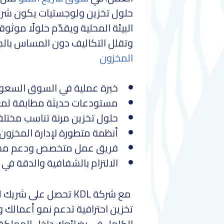
حلول تخزين ولوجستيات يكون شر
البيئة المحلية ويقدّم حلولًا موثو
وتقلل التكاليف دون المساس بال
المخزون
خبرة عملية في السوق السعود
مستودعات حديثة مطابقة لمعاي
حلول تخزين مرنة تناسب مختلف 
أنظمة متطورة لإدارة المخزون و
فريق عمل متخصص ودعم مست
الالتزام بالشفافية والدقة في 
مع شركة KDL تحصل على
تخزين احترافية تدعم نمو أعمالك و
الكامل في بضائعك داخل المملكة 