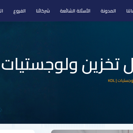
تنا
المدونة
الأسئلة الشائعة
شركائنا
الفروع
ات
خزين ولوجستيات | DL
تيات | KDL