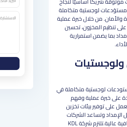
موثوقة شريكًا أساسيًا لنجاح
ومستوَدعات لوجستية متكاملة
 والأمان. من خلال خبرة عملية
لى تنظيم المخزون، تحسين
داد بما يضمن استمرارية
داء.
 ولوجستيات
 تخزين ومستودعات لوجستية متكاملة في
ة على خبرة عملية وفهم
مل على توفير بيئات تخزين
الإمداد وتساعد الشركات
على إدارة بضائعها ومخزونها باحترافية عالية.تلتزم شركة KDL