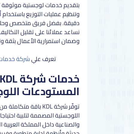
بتقديم خدمات لوجستية موثوقة تش
وتنظيم عمليات التوزيع باستخدام 
دقيقة. بفضل فريق متخصص وحلول
نساعد عملائنا على تقليل التكاليف
وضمان استمرارية الأعمال بثقة واس
تعرف علي
شركة خدمات 
المستودعات اللو
توفّر شركة KDL باقة م
اللوجستية المصممة لتلبية احتياجا
والصناعية داخل المملكة العربية ا
حديثة وأنظمة إدارة متطورة وف