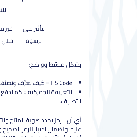
للت
التأثير على
غير م
الرسوم
خلال 
بشكل مبسّط وواضح:
HS Code = كيف نعرّف ونصنّف السلعة داخل النظام الجمركي.
التعريفة الجمركية = كم ندفع 
التصنيف.
أي أن الرمز يحدد هوية المنتج وا
عليه. ولضمان اختيار الرمز الصحيح