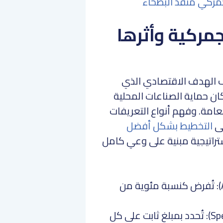
مركي منفذ البطحاء
جمركية وأثرها
اف الهدف الاقتصادي الذي
ن حماية الصناعات المحلية
 العامة. وفهم أنواع التعريفات
لى
التخطيط بشكل أفضل
استراتيجية مبنية على وعي كامل
التعريفة النسبية (Ad Valorem): تُفرض كنسبة مئوية من
التعريفة النوعية (Specific Tariff): تُحدد بمبلغ ثابت على كل