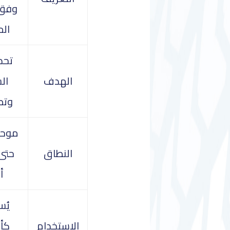
وفق 
ال
تحد
الهدف
ال
وتص
موحد 
النطاق
أ
يُس
الاستخدام
كأ