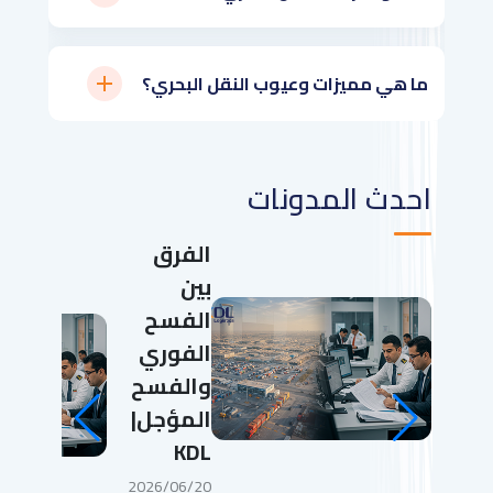
ما هي مميزات وعيوب النقل البحري؟
احدث المدونات
الفرق
بين
الفسح
الفوري
والفسح
المؤجل|
KDL
2026/06/20